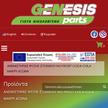
English
Σύνδεση
Εγγραφή
0
Menu
Toggle
ΑΝΕΜΙΣΤΗΡAΣ ΨΥΞΗΣ ΣΤΟΙΧΕΙΟΥ ΝΟ FROST COCA-COLA
MAΚΡΥ ΑΞΟΝΑ
Προϊόντα
Search
S
term
ΑΝΕΜΙΣΤΗΡAΣ ΨΥΞΗΣ ΣΤΟΙΧΕΙΟΥ ΝΟ FROST COCA-COLA
MAΚΡΥ ΑΞΟΝΑ