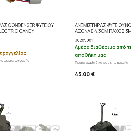
ΡΑΣ CONDENSER ΨΥΓΕΙΟΥ
ΑΝΕΜΙΣΤΗΡAΣ ΨΥΓΕΙΟY N
LECTRIC CANDY
ΑΞΟΝΑΣ 4.3CM ΠΑΧΟΣ 3
36205001
Αμέσα διαθέσιμο από τ
αραγγελίας
αποθήκη μας
ικαίωμα επιστροφής
Προσθήκη στο καλάθι
Προϊόν χωρίς δικαίωμα επιστροφής
Προσθήκη
Λεπτομέρειες
Λ
45.00 €