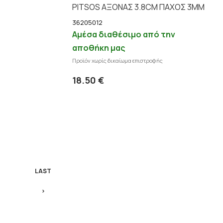
PITSOS ΑΞΟΝΑΣ 3.8CM ΠΑΧΟΣ 3ΜΜ
36205012
Αμέσα διαθέσιμο από την
αποθήκη μας
 στο καλάθι
Προϊόν χωρίς δικαίωμα επιστροφής
Προσθήκη στο καλάθι
επτομέρειες
Λεπτομέρειες
18.50 €
LAST
›