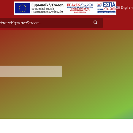
English
rch
Search
m