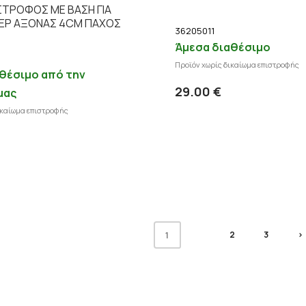
ΤΡΟΦΟΣ ΜΕ ΒΑΣΗ ΓΙΑ
ΕΡ ΑΞΟΝΑΣ 4CM ΠΑΧΟΣ
36205011
Άμεσα διαθέσιμο
Προϊόν χωρίς δικαίωμα επιστροφής
Προσθήκη
θέσιμο από την
Λ
29.00 €
μας
ικαίωμα επιστροφής
Προσθήκη στο καλάθι
Λεπτομέρειες
2
3
>
1