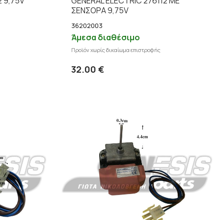
 9,75V
GENΕRAL ELECTRIC 276112 ΜΕ
ΣΕΝΣΟΡΑ 9,75V
36202003
Άμεσα διαθέσιμο
Προϊόν χωρίς δικαίωμα επιστροφής
 στο καλάθι
Προσθήκη στο καλάθι
επτομέρειες
Λεπτομέρειες
32.00 €