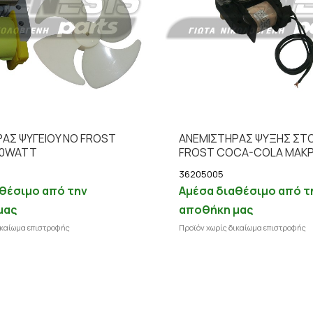
AΣ ΨΥΓΕΙΟY ΝΟ FROST
ΑΝΕΜΙΣΤΗΡAΣ ΨΥΞΗΣ ΣΤΟ
10WATT
FROST COCA-COLA MAΚΡ
36205005
θέσιμο από την
Αμέσα διαθέσιμο από τ
μας
αποθήκη μας
ικαίωμα επιστροφής
Προϊόν χωρίς δικαίωμα επιστροφής
Προσθήκη στο καλάθι
Λ
Λεπτομέρειες