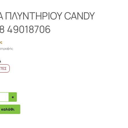
Α ΠΛΥΝΤΗΡΙΟΥ CANDY
8 49018706
ας
πιστροφής
4
ΕΤΕΣ
 καλάθι