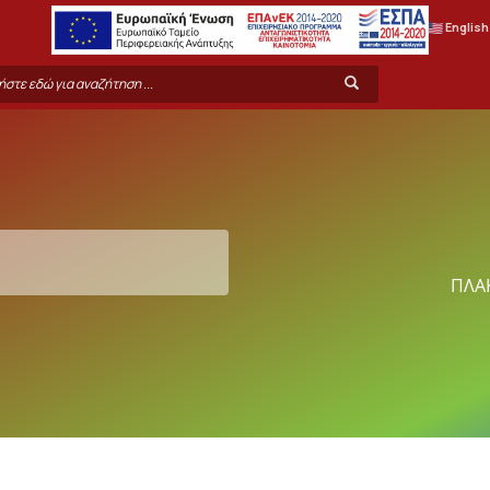
English
rch
Search
m
ΠΛΑ