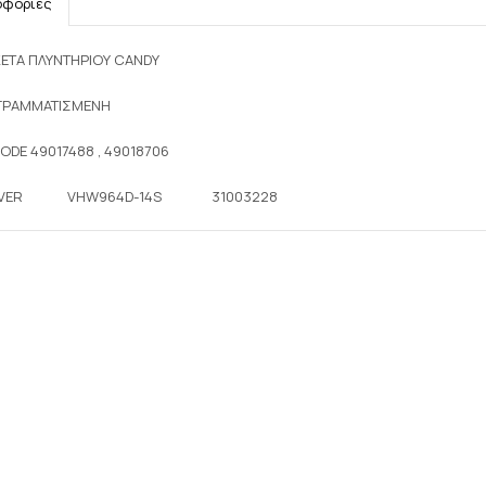
οφορίες
ΕΤΑ ΠΛΥΝΤΗΡΙΟΥ CANDY
ΓΡΑΜΜΑΤΙΣΜΕΝΗ
ODE 49017488 , 49018706
VER
VHW964D-14S
31003228