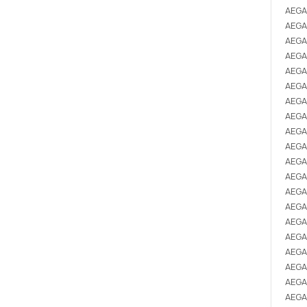
AEG
A
AEG
A
AEG
A
AEG
A
AEG
A
AEG
A
AEG
A
AEG
A
AEG
A
AEG
A
AEG
A
AEG
A
AEG
A
AEG
A
AEG
A
AEG
A
AEG
A
AEG
A
AEG
A
AEG
A