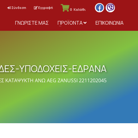
Σύνδεση
Εγγραφή
0
Καλάθι
ΓΝΩΡΙΣΤΕ ΜΑΣ
ΠΡΟΪΟΝΤΑ
ΕΠΙΚΟΙΝΩΝΙΑ
ΔΕΣ-ΥΠΟΔΟΧΕΙΣ-ΕΔΡΑΝΑ
Σ ΚΑΤΑΨΥΚΤΗ ΑΝΩ AEG ZANUSSI 2211202045