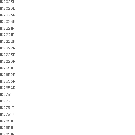
IK2023L
IK2023L
IK2023R
IK2023R
IK2221R
IK2221R
IK2222R
IK2222R
IK2223R
IK2223R
IK2651R
IK2652R
IK2653R
IK2654R
IK2751L
IK2751L
IK2751R
IK2751R
IK2851L
IK2851L
IK2851R