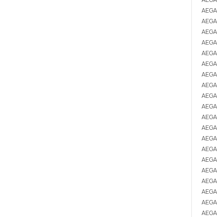
AEG
A
AEG
A
AEG
A
AEG
A
AEG
A
AEG
A
AEG
A
AEG
A
AEG
A
AEG
A
AEG
A
AEG
A
AEG
A
AEG
A
AEG
A
AEG
A
AEG
A
AEG
A
AEG
A
AEG
A