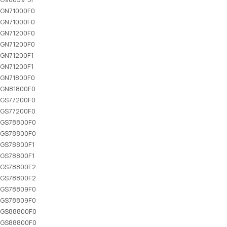
GN71000F0
GN71000F0
GN71200F0
GN71200F0
GN71200F1
GN71200F1
GN71800F0
GN81800F0
GS77200F0
GS77200F0
GS78800F0
GS78800F0
GS78800F1
GS78800F1
GS78800F2
GS78800F2
GS78809F0
GS78809F0
GS88800F0
GS88800F0