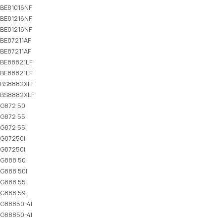
BE81016NF
BE81216NF
BE81216NF
BE87211AF
BE87211AF
BE88821LF
BE88821LF
BS8882XLF
BS8882XLF
G872 50
G872 55
G872 55I
G87250I
G87250I
G888 50
G888 50I
G888 55
G888 59
G88850-4I
G88850-4I