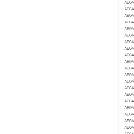
AEG
A
AEG
A
AEG
A
AEG
A
AEG
A
AEG
A
AEG
A
AEG
A
AEG
A
AEG
A
AEG
A
AEG
A
AEG
A
AEG
A
AEG
A
AEG
A
AEG
A
AEG
A
AEG
A
AEG
A
AEG
A