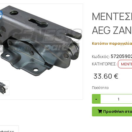
ΜΕΝΤΕΣ
AEG ZAN
Κατόπιν παραγγελί
5720590
Κωδικός:
ΚΑΤΗΓΟΡΙΕΣ:
ΜΕΝΤ
33.60 €
Ποσότητα
Προσθήκη στο
οφορίες