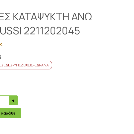
ΕΣ ΚΑΤΑΨΥΚΤΗ ΑΝΩ
USSI 2211202045
ας
2
ΕΣΕΔΕΣ-ΥΠΟΔΟΧΕΙΣ-ΕΔΡΑΝΑ
 καλάθι