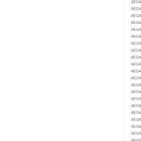
AEG
A
AEG
A
AEG
A
AEG
A
AEG
A
AEG
A
AEG
A
AEG
A
AEG
A
AEG
A
AEG
A
AEG
A
AEG
A
AEG
A
AEG
A
AEG
A
AEG
A
AEG
A
AEG
A
AEG
A
AEG
A